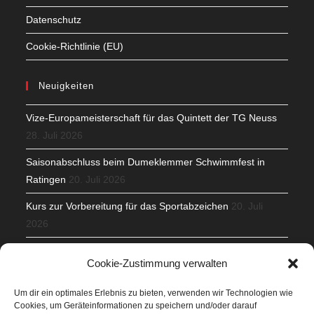
Datenschutz
Cookie-Richtlinie (EU)
Neuigkeiten
Vize-Europameisterschaft für das Quintett der TG Neuss
28. Juli 2026
Saisonabschluss beim Dumeklemmer Schwimmfest in
Ratingen
20. Juli 2026
Kurs zur Vorbereitung für das Sportabzeichen
20. Juli
2026
Mit Teamgeist und Spaß – 2. Runde KidsCup
17. Juli 2026
Cookie-Zustimmung verwalten
TG Parkplatz
16. Juli 2026
Um dir ein optimales Erlebnis zu bieten, verwenden wir Technologien wie
Cookies, um Geräteinformationen zu speichern und/oder darauf