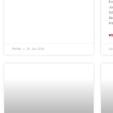
Er
Ju
Sc
da
in
WE
Pfeiffer
20. Juli 2026
Go