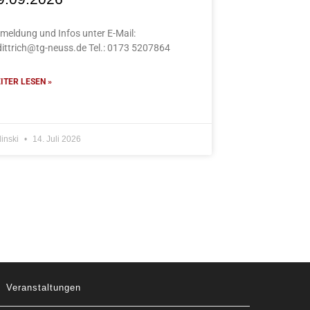
meldung und Infos unter E-Mail:
dittrich@tg-neuss.de Tel.: 0173 5207864
ITER LESEN »
linski
14. Juli 2026
Veranstaltungen