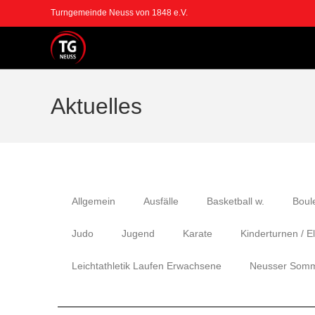
Turngemeinde Neuss von 1848 e.V.
Aktuelles
Allgemein
Ausfälle
Basketball w.
Boul
Judo
Jugend
Karate
Kinderturnen / E
Leichtathletik Laufen Erwachsene
Neusser Somm