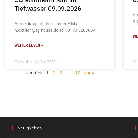
Tiefwasser 09.09.2026
An
h.
Anmeldung und Infos unter E-Mail:
h.dittrich@tg-neuss.de Tel.: 0173 5207864
WE
WEITER LESEN »
Golinski
14. Juli 2026
Go
« zurück
1
2
3
…
12
vor »
Neuigkeiten