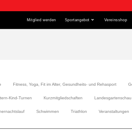
Mitglied werden
Sportangebot
Vereinsshop
e
Fitness, Yoga, Fit im Alter, Gesundheits- und Rehasport
G
ltern-Kind-Turnen
Kurzmitgliedschaften
Landesgartenschau
ernachtslauf
Schwimmen
Triathlon
Veranstaltungen