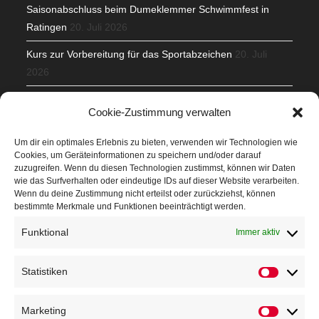
Saisonabschluss beim Dumeklemmer Schwimmfest in
Ratingen
20. Juli 2026
Kurs zur Vorbereitung für das Sportabzeichen
20. Juli
2026
Mit Teamgeist und Spaß – 2. Runde KidsCup
17. Juli 2026
Cookie-Zustimmung verwalten
TG Parkplatz
16. Juli 2026
Um dir ein optimales Erlebnis zu bieten, verwenden wir Technologien wie
Cookies, um Geräteinformationen zu speichern und/oder darauf
Veranstaltungen
zuzugreifen. Wenn du diesen Technologien zustimmst, können wir Daten
wie das Surfverhalten oder eindeutige IDs auf dieser Website verarbeiten.
Wenn du deine Zustimmung nicht erteilst oder zurückziehst, können
Höffner Run
bestimmte Merkmale und Funktionen beeinträchtigt werden.
Schnuppertag
Funktional
Immer aktiv
Terminkalender
Statistiken
Statistik
Neusser Sommernachtslauf
Kindersportfest
Marketing
Marketin