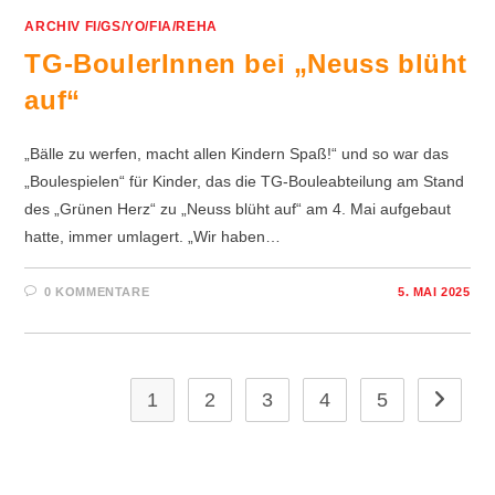
ARCHIV FI/GS/YO/FIA/REHA
TG-BoulerInnen bei „Neuss blüht
auf“
„Bälle zu werfen, macht allen Kindern Spaß!“ und so war das
„Boulespielen“ für Kinder, das die TG-Bouleabteilung am Stand
des „Grünen Herz“ zu „Neuss blüht auf“ am 4. Mai aufgebaut
hatte, immer umlagert. „Wir haben…
0 KOMMENTARE
5. MAI 2025
1
2
3
4
5
Zur näch