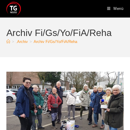
Zum
Menü
Inhalt
springen
Archiv Fi/Gs/Yo/FiA/Reha
>
.Archiv
>
Archiv Fi/Gs/Yo/FiA/Reha