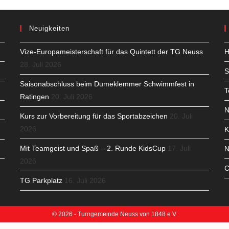
Neuigkeiten
Vize-Europameisterschaft für das Quintett der TG Neuss
H
28. Juli 2026
S
Saisonabschluss beim Dumeklemmer Schwimmfest in
T
Ratingen
20. Juli 2026
N
Kurs zur Vorbereitung für das Sportabzeichen
20. Juli
2026
K
Mit Teamgeist und Spaß – 2. Runde KidsCup
17. Juli
N
2026
C
TG Parkplatz
16. Juli 2026
© 2026 - Turngemeinde Neuss von 1848 e.V.