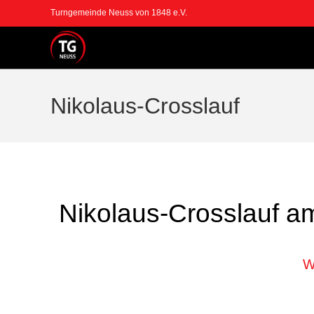
Turngemeinde Neuss von 1848 e.V.
Nikolaus-Crosslauf
Nikolaus-Crosslauf a
W