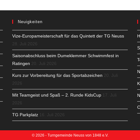
Neuigkeiten
Vize-Europameisterschaft für das Quintett der TG Neuss
H
28. Juli 2026
S
Saisonabschluss beim Dumeklemmer Schwimmfest in
T
Ratingen
20. Juli 2026
N
Kurs zur Vorbereitung für das Sportabzeichen
20. Juli
2026
K
Mit Teamgeist und Spaß – 2. Runde KidsCup
17. Juli
N
2026
C
TG Parkplatz
16. Juli 2026
© 2026 - Turngemeinde Neuss von 1848 e.V.