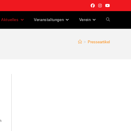
Aktuelles
Veranstaltungen
Verein
Website-
Suche
>
Presseartikel
umschalten
h