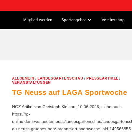
Mitglied werden
Sportangebot
Vereinsshop
ALLGEMEIN
/
LANDESGARTENSCHAU
/
PRESSEARTIKEL
/
VERANSTALTUNGEN
TG Neuss auf LAGA Sportwoche
NGZ Artikel von Christoph Kleinau, 10.06.2026; siehe auch
https://rp-
online.de/nrw/staedte/neuss/landesgartenschau/landesgartensc
au-neuss-gruenes-herz-organisiert-sportwoche_aid-149566855