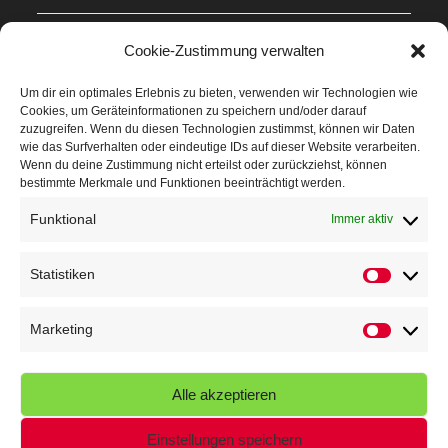
Mit Teamgeist und Spaß – 2. Runde KidsCup
17. Juli 2026
Cookie-Zustimmung verwalten
TG Parkplatz
16. Juli 2026
Um dir ein optimales Erlebnis zu bieten, verwenden wir Technologien wie
Cookies, um Geräteinformationen zu speichern und/oder darauf
Veranstaltungen
zuzugreifen. Wenn du diesen Technologien zustimmst, können wir Daten
wie das Surfverhalten oder eindeutige IDs auf dieser Website verarbeiten.
Wenn du deine Zustimmung nicht erteilst oder zurückziehst, können
Höffner Run
bestimmte Merkmale und Funktionen beeinträchtigt werden.
Schnuppertag
Funktional
Immer aktiv
Terminkalender
Statistiken
Statistik
Neusser Sommernachtslauf
Kindersportfest
Marketing
Marketin
Nikolaus-Crosslauf
Alle akzeptieren
Capoeira Camp
Einstellungen speichern