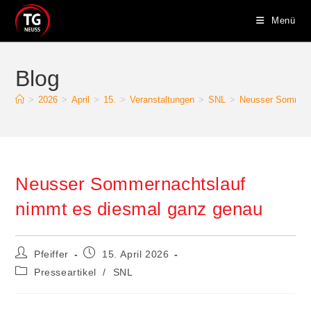
Zum
Menü
Inhalt
springen
Blog
>
2026
>
April
>
15.
>
Veranstaltungen
>
SNL
>
Neusser Sommern
Neusser Sommernachtslauf
nimmt es diesmal ganz genau
Beitrags-
Beitrag
Pfeiffer
15. April 2026
Autor:
veröffentlicht:
Beitrags-
Presseartikel
/
SNL
Kategorie: