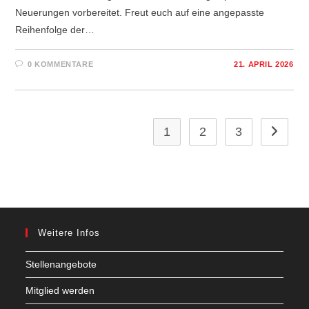
Neuerungen vorbereitet. Freut euch auf eine angepasste
Reihenfolge der…
0 KOMMENTARE
21. APRIL 2026
1
2
3
Zur näch
Weitere Infos
Stellenangebote
Mitglied werden