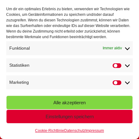
TG Parkplatz
16. Juli 2026
Um dir ein optimales Erlebnis zu bieten, verwenden wir Technologien wie
Cookies, um Geräteinformationen zu speichern und/oder darauf
Veranstaltungen
zuzugreifen. Wenn du diesen Technologien zustimmst, können wir Daten
wie das Surfverhalten oder eindeutige IDs auf dieser Website verarbeiten.
Wenn du deine Zustimmung nicht erteilst oder zurückziehst, können
Höffner Run
bestimmte Merkmale und Funktionen beeinträchtigt werden.
Schnuppertag
Funktional
Immer aktiv
Terminkalender
Statistiken
Statistik
Neusser Sommernachtslauf
Kindersportfest
Marketing
Marketin
Nikolaus-Crosslauf
Alle akzeptieren
Capoeira Camp
Einstellungen speichern
Cookie-Richtlinie
Datenschutz
Impressum
© 2026 - Turngemeinde Neuss von 1848 e.V.