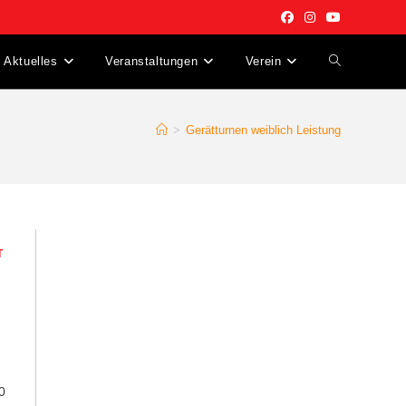
Aktuelles
Veranstaltungen
Verein
Website-
Suche
>
Gerätturnen weiblich Leistung
umschalten
T
0