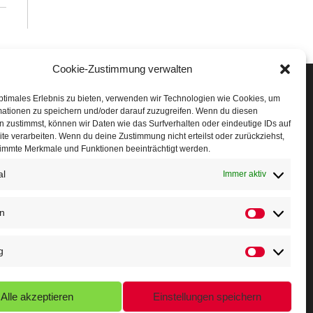
Cookie-Zustimmung verwalten
Veranstaltungen
ptimales Erlebnis zu bieten, verwenden wir Technologien wie Cookies, um
mationen zu speichern und/oder darauf zuzugreifen. Wenn du diesen
öffner Run
 zustimmst, können wir Daten wie das Surfverhalten oder eindeutige IDs auf
te verarbeiten. Wenn du deine Zustimmung nicht erteilst oder zurückziehst,
chnuppertag
immte Merkmale und Funktionen beeinträchtigt werden.
al
erminkalender
Immer aktiv
eusser Sommernachtslauf
en
Statistiken
indersportfest
g
ikolaus-Crosslauf
Marketing
apoeira Camp
Alle akzeptieren
Einstellungen speichern