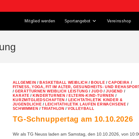
Mitglied werden
Sportangebot
Vereinsshop
tung
ALLGEMEIN
/
BASKETBALL WEIBLICH
/
BOULE
/
CAPOEIRA
/
FITNESS, YOGA, FIT IM ALTER, GESUNDHEITS- UND REHASPOR
/
GERÄTTURNEN WEIBLICH LEISTUNG
/
JUDO
/
JUGEND
/
KARATE
/
KINDERTURNEN / ELTERN-KIND-TURNEN
/
KURZMITGLIEDSCHAFTEN
/
LEICHTATHLETIK KINDER &
JUGENDLICHE
/
LEICHTATHLETIK LAUFEN ERWACHSENE
/
SCHWIMMEN
/
TRIATHLON
/
VOLLEYBALL
TG-Schnuppertag am 10.10.2026
Wir als TG Neuss laden am Samstag, den 10.10.2026, von 10:0