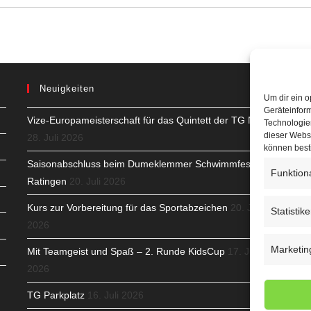
Neuigkeiten
Um dir ein o
Geräteinfor
Vize-Europameisterschaft für das Quintett der TG Neuss
H
Technologien
dieser Websi
28. Juli 2026
S
können best
Saisonabschluss beim Dumeklemmer Schwimmfest in
Funktion
T
Ratingen
20. Juli 2026
N
Kurs zur Vorbereitung für das Sportabzeichen
20. Juli
Statistik
2026
K
Marketin
Mit Teamgeist und Spaß – 2. Runde KidsCup
17. Juli
N
2026
C
TG Parkplatz
16. Juli 2026