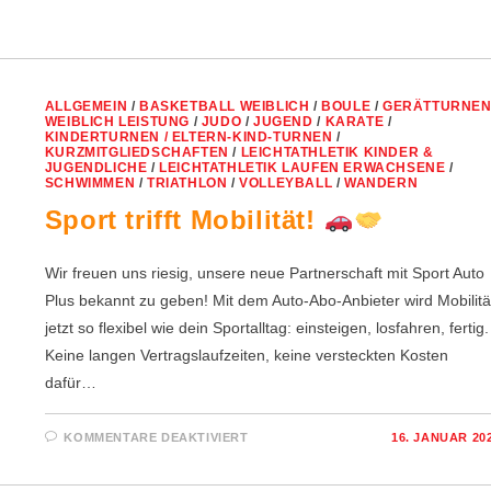
ALLGEMEIN
/
BASKETBALL WEIBLICH
/
BOULE
/
GERÄTTURNE
WEIBLICH LEISTUNG
/
JUDO
/
JUGEND
/
KARATE
/
KINDERTURNEN / ELTERN-KIND-TURNEN
/
KURZMITGLIEDSCHAFTEN
/
LEICHTATHLETIK KINDER &
JUGENDLICHE
/
LEICHTATHLETIK LAUFEN ERWACHSENE
/
SCHWIMMEN
/
TRIATHLON
/
VOLLEYBALL
/
WANDERN
Sport trifft Mobilität!
Wir freuen uns riesig, unsere neue Partnerschaft mit Sport Auto
Plus bekannt zu geben! Mit dem Auto-Abo-Anbieter wird Mobilitä
jetzt so flexibel wie dein Sportalltag: einsteigen, losfahren, fertig.
Keine langen Vertragslaufzeiten, keine versteckten Kosten
dafür…
FÜR
KOMMENTARE DEAKTIVIERT
16. JANUAR 20
SPORT
TRIFFT
MOBILITÄT!