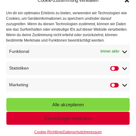
Cookie-Zustimmung verwalten
TG Parkplatz
16. Juli 2026
Um dir ein optimales Erlebnis zu bieten, verwenden wir Technologien wie
Cookies, um Geräteinformationen zu speichern und/oder darauf
Veranstaltungen
zuzugreifen. Wenn du diesen Technologien zustimmst, können wir Daten
wie das Surfverhalten oder eindeutige IDs auf dieser Website verarbeiten.
Wenn du deine Zustimmung nicht erteilst oder zurückziehst, können
Höffner Run
bestimmte Merkmale und Funktionen beeinträchtigt werden.
Schnuppertag
Funktional
Immer aktiv
Terminkalender
Statistiken
Statistik
Neusser Sommernachtslauf
Kindersportfest
Marketing
Marketin
Nikolaus-Crosslauf
Alle akzeptieren
Capoeira Camp
Einstellungen speichern
Cookie-Richtlinie
Datenschutz
Impressum
© 2026 - Turngemeinde Neuss von 1848 e.V.