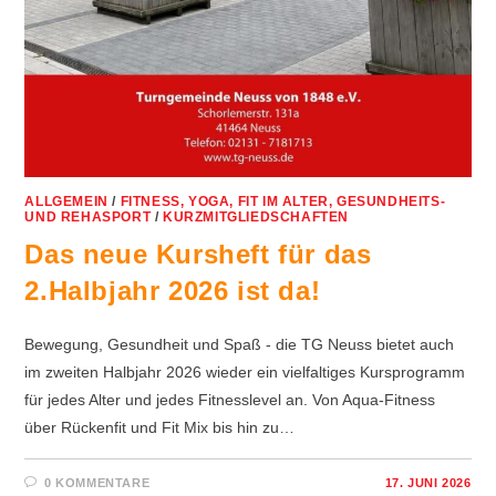
ALLGEMEIN
/
FITNESS, YOGA, FIT IM ALTER, GESUNDHEITS-
UND REHASPORT
/
KURZMITGLIEDSCHAFTEN
Das neue Kursheft für das
2.Halbjahr 2026 ist da!
Bewegung, Gesundheit und Spaß - die TG Neuss bietet auch
im zweiten Halbjahr 2026 wieder ein vielfaltiges Kursprogramm
für jedes Alter und jedes Fitnesslevel an. Von Aqua-Fitness
über Rückenfit und Fit Mix bis hin zu…
0 KOMMENTARE
17. JUNI 2026