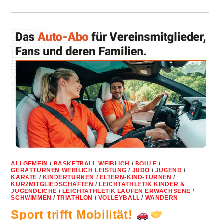
ALLGEMEIN
/
BASKETBALL WEIBLICH
/
BOULE
/
GERÄTTURNEN WEIBLICH LEISTUNG
/
JUDO
/
JUGEND
/
KARATE
/
KINDERTURNEN / ELTERN-KIND-TURNEN
/
KURZMITGLIEDSCHAFTEN
/
LEICHTATHLETIK KINDER &
JUGENDLICHE
/
LEICHTATHLETIK LAUFEN ERWACHSENE
/
SCHWIMMEN
/
TRIATHLON
/
VOLLEYBALL
/
WANDERN
Sport trifft Mobilität!