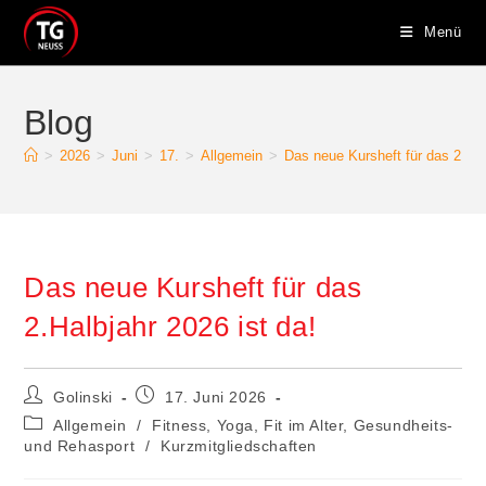
Zum
Menü
Inhalt
springen
Blog
>
2026
>
Juni
>
17.
>
Allgemein
>
Das neue Kursheft für das 2.Hal
Das neue Kursheft für das
2.Halbjahr 2026 ist da!
Beitrags-
Beitrag
Golinski
17. Juni 2026
Autor:
veröffentlicht:
Beitrags-
Allgemein
/
Fitness, Yoga, Fit im Alter, Gesundheits-
Kategorie:
und Rehasport
/
Kurzmitgliedschaften