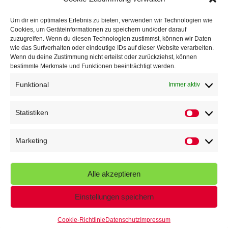
TG Parkplatz
16. Juli 2026
Um dir ein optimales Erlebnis zu bieten, verwenden wir Technologien wie
Cookies, um Geräteinformationen zu speichern und/oder darauf
Veranstaltungen
zuzugreifen. Wenn du diesen Technologien zustimmst, können wir Daten
wie das Surfverhalten oder eindeutige IDs auf dieser Website verarbeiten.
Wenn du deine Zustimmung nicht erteilst oder zurückziehst, können
Höffner Run
bestimmte Merkmale und Funktionen beeinträchtigt werden.
Schnuppertag
Funktional
Immer aktiv
Terminkalender
Statistiken
Statistik
Neusser Sommernachtslauf
Kindersportfest
Marketing
Marketin
Nikolaus-Crosslauf
Alle akzeptieren
Capoeira Camp
Einstellungen speichern
Cookie-Richtlinie
Datenschutz
Impressum
© 2026 - Turngemeinde Neuss von 1848 e.V.