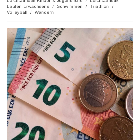
Leichtathletik Kinder & Jugendliche
/
Leichtathletik
Laufen Erwachsene
/
Schwimmen
/
Triathlon
/
Volleyball
/
Wandern