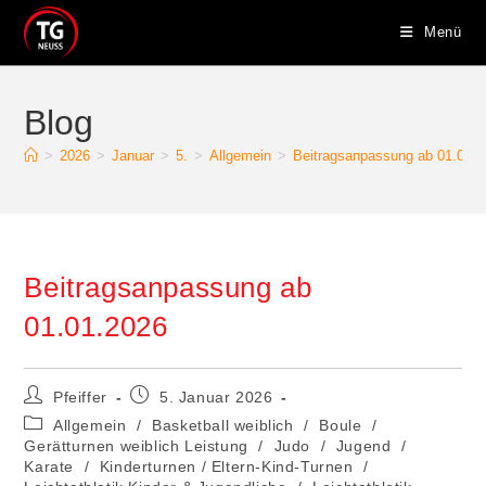
Zum
Menü
Inhalt
springen
Blog
>
2026
>
Januar
>
5.
>
Allgemein
>
Beitragsanpassung ab 01.01.
Beitragsanpassung ab
01.01.2026
Beitrags-
Beitrag
Pfeiffer
5. Januar 2026
Autor:
veröffentlicht:
Beitrags-
Allgemein
/
Basketball weiblich
/
Boule
/
Kategorie:
Gerätturnen weiblich Leistung
/
Judo
/
Jugend
/
Karate
/
Kinderturnen / Eltern-Kind-Turnen
/