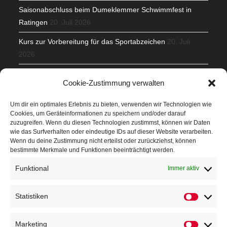
Saisonabschluss beim Dumeklemmer Schwimmfest in
Ratingen
20. Juli 2026
Kurs zur Vorbereitung für das Sportabzeichen
20. Juli
2026
Mit Teamgeist und Spaß – 2. Runde KidsCup
17. Juli 2026
Cookie-Zustimmung verwalten
TG Parkplatz
16. Juli 2026
Um dir ein optimales Erlebnis zu bieten, verwenden wir Technologien wie
Cookies, um Geräteinformationen zu speichern und/oder darauf
Veranstaltungen
zuzugreifen. Wenn du diesen Technologien zustimmst, können wir Daten
wie das Surfverhalten oder eindeutige IDs auf dieser Website verarbeiten.
Wenn du deine Zustimmung nicht erteilst oder zurückziehst, können
Höffner Run
bestimmte Merkmale und Funktionen beeinträchtigt werden.
Schnuppertag
Funktional
Immer aktiv
Terminkalender
Statistiken
Statistik
Neusser Sommernachtslauf
Kindersportfest
Marketing