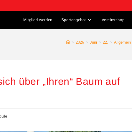
Mitglied werden
Sportangebot
Vereinsshop
>
2026
>
Juni
>
22.
>
Allgemein
ich über „Ihren“ Baum auf
oule