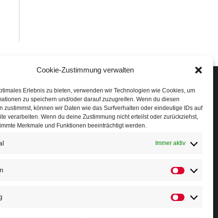
Cookie-Zustimmung verwalten
Veranstaltungen
ptimales Erlebnis zu bieten, verwenden wir Technologien wie Cookies, um
mationen zu speichern und/oder darauf zuzugreifen. Wenn du diesen
öffner Run
 zustimmst, können wir Daten wie das Surfverhalten oder eindeutige IDs auf
te verarbeiten. Wenn du deine Zustimmung nicht erteilst oder zurückziehst,
chnuppertag
immte Merkmale und Funktionen beeinträchtigt werden.
al
erminkalender
Immer aktiv
eusser Sommernachtslauf
en
Statistiken
indersportfest
g
ikolaus-Crosslauf
Marketing
apoeira Camp