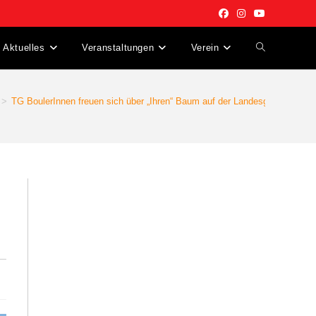
Aktuelles
Veranstaltungen
Verein
Website-
Suche
>
TG BoulerInnen freuen sich über „Ihren“ Baum auf der Landesgartenschau
umschalten