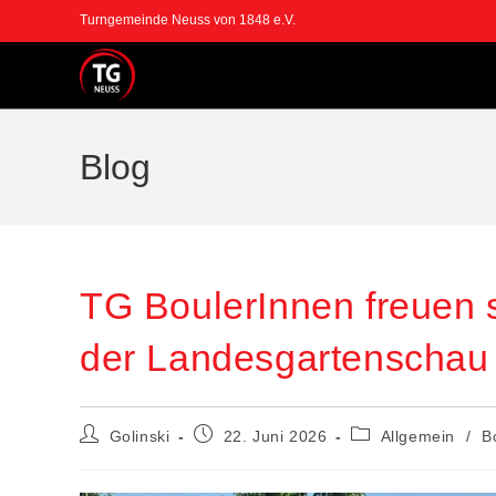
Zum
Turngemeinde Neuss von 1848 e.V.
Inhalt
springen
Blog
TG BoulerInnen freuen s
der Landesgartenschau
Beitrags-
Beitrag
Beitrags-
Golinski
22. Juni 2026
Allgemein
/
B
Autor:
veröffentlicht:
Kategorie: