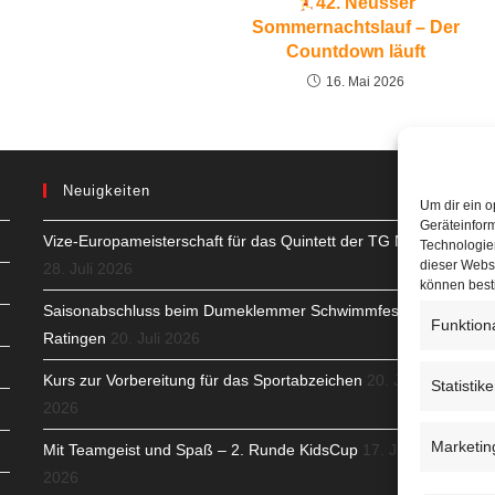
42. Neusser
Sommernachtslauf – Der
Countdown läuft
16. Mai 2026
Neuigkeiten
Um dir ein o
Geräteinfor
Vize-Europameisterschaft für das Quintett der TG Neuss
H
Technologien
dieser Websi
28. Juli 2026
S
können best
Saisonabschluss beim Dumeklemmer Schwimmfest in
Funktion
T
Ratingen
20. Juli 2026
N
Kurs zur Vorbereitung für das Sportabzeichen
20. Juli
Statistik
2026
K
Marketin
Mit Teamgeist und Spaß – 2. Runde KidsCup
17. Juli
N
2026
C