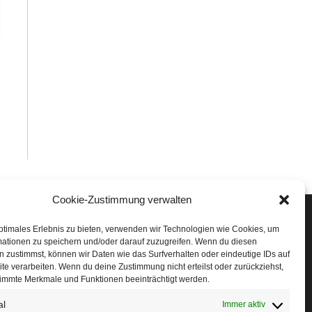
Cookie-Zustimmung verwalten
Veranstaltungen
ptimales Erlebnis zu bieten, verwenden wir Technologien wie Cookies, um
mationen zu speichern und/oder darauf zuzugreifen. Wenn du diesen
öffner Run
 zustimmst, können wir Daten wie das Surfverhalten oder eindeutige IDs auf
te verarbeiten. Wenn du deine Zustimmung nicht erteilst oder zurückziehst,
chnuppertag
immte Merkmale und Funktionen beeinträchtigt werden.
al
erminkalender
Immer aktiv