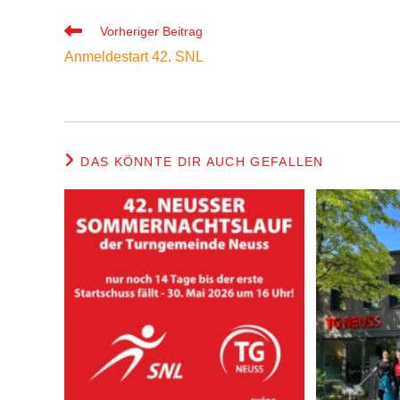
Weitere
Vorheriger Beitrag
Artikel
Anmeldestart 42. SNL
ansehen
DAS KÖNNTE DIR AUCH GEFALLEN