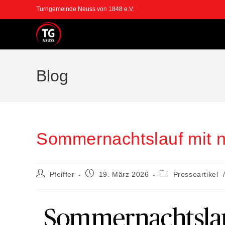
Zum
Turngemeinde Neuss von 1848 e.V.
Inhalt
springen
Blog
Sommernachtslauf mit n
Beitrags-
Beitrag
Beitrags-
Pfeiffer
19. März 2026
Presseartikel
Autor:
veröffentlicht:
Kategorie: