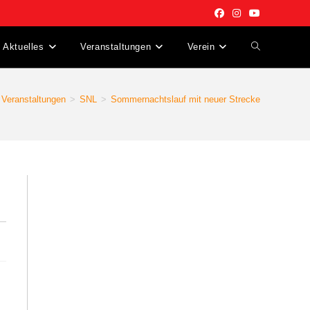
Aktuelles
Veranstaltungen
Verein
Website-
Suche
Veranstaltungen
>
SNL
>
Sommernachtslauf mit neuer Strecke
umschalten