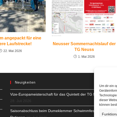
 angepackt für eine
ere Laufstrecke!
Neusser Sommernachtslauf der
TG Neuss
22. Mai 2026
1. Mai 2026
Neuigkeiten
Um dir ein o
Geräteinfor
Vize-Europameisterschaft für das Quintett der TG Neuss
H
Technologien
dieser Websi
28. Juli 2026
S
können best
Saisonabschluss beim Dumeklemmer Schwimmfest in
Funktion
T