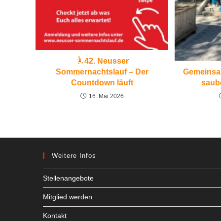
42. Neusser
Sommernachtslauf – Der
Gemeinsam
Countdown läuft
saub
16. Mai 2026
Weitere Infos
Stellenangebote
Mitglied werden
Kontakt