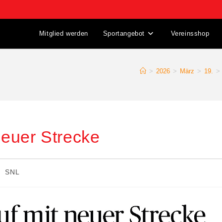
Mitglied werden
Sportangebot
Vereinsshop
>
2026
>
März
>
19.
>
euer Strecke
/
SNL