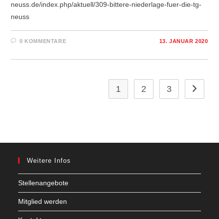
neuss.de/index.php/aktuell/309-bittere-niederlage-fuer-die-tg-
neuss
0 KOMMENTARE
13. JANUAR 2020
1
2
3
Zur näch
Weitere Infos
Stellenangebote
Mitglied werden