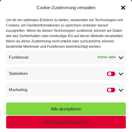
Mit Teamgeist und Spaß – 2. Runde KidsCup
17. Juli 2026
Cookie-Zustimmung verwalten
TG Parkplatz
16. Juli 2026
Um dir ein optimales Erlebnis zu bieten, verwenden wir Technologien wie
Cookies, um Geräteinformationen zu speichern und/oder darauf
Veranstaltungen
zuzugreifen. Wenn du diesen Technologien zustimmst, können wir Daten
wie das Surfverhalten oder eindeutige IDs auf dieser Website verarbeiten.
Wenn du deine Zustimmung nicht erteilst oder zurückziehst, können
Höffner Run
bestimmte Merkmale und Funktionen beeinträchtigt werden.
Schnuppertag
Funktional
Immer aktiv
Terminkalender
Statistiken
Statistik
Neusser Sommernachtslauf
Kindersportfest
Marketing
Marketin
Nikolaus-Crosslauf
Alle akzeptieren
Capoeira Camp
Einstellungen speichern