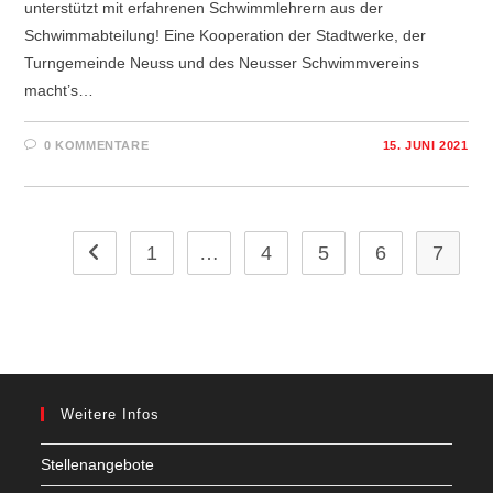
unterstützt mit erfahrenen Schwimmlehrern aus der
Schwimmabteilung! Eine Kooperation der Stadtwerke, der
Turngemeinde Neuss und des Neusser Schwimmvereins
macht’s…
0 KOMMENTARE
15. JUNI 2021
1
…
4
5
6
7
Zur vorherigen Seite
Weitere Infos
Stellenangebote