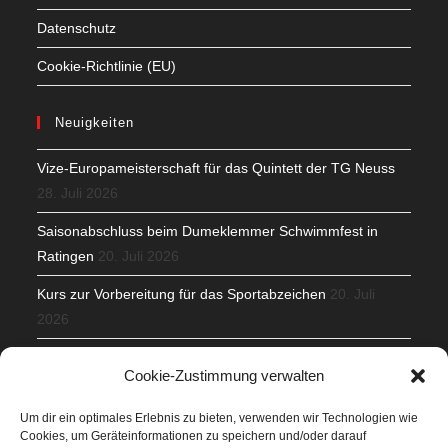
Datenschutz
Cookie-Richtlinie (EU)
Neuigkeiten
Vize-Europameisterschaft für das Quintett der TG Neuss
28. Juli 2026
Saisonabschluss beim Dumeklemmer Schwimmfest in
Ratingen
20. Juli 2026
Kurs zur Vorbereitung für das Sportabzeichen
20. Juli
2026
Mit Teamgeist und Spaß – 2. Runde KidsCup
17. Juli 2026
Cookie-Zustimmung verwalten
TG Parkplatz
16. Juli 2026
Um dir ein optimales Erlebnis zu bieten, verwenden wir Technologien wie
Cookies, um Geräteinformationen zu speichern und/oder darauf