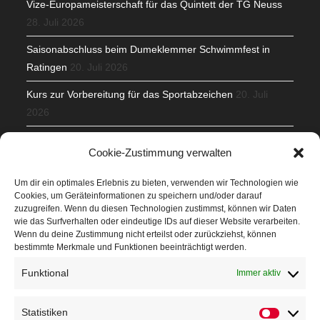
Vize-Europameisterschaft für das Quintett der TG Neuss
28. Juli 2026
Saisonabschluss beim Dumeklemmer Schwimmfest in
Ratingen
20. Juli 2026
Kurs zur Vorbereitung für das Sportabzeichen
20. Juli
2026
Mit Teamgeist und Spaß – 2. Runde KidsCup
17. Juli 2026
Cookie-Zustimmung verwalten
TG Parkplatz
16. Juli 2026
Um dir ein optimales Erlebnis zu bieten, verwenden wir Technologien wie
Cookies, um Geräteinformationen zu speichern und/oder darauf
Veranstaltungen
zuzugreifen. Wenn du diesen Technologien zustimmst, können wir Daten
wie das Surfverhalten oder eindeutige IDs auf dieser Website verarbeiten.
Wenn du deine Zustimmung nicht erteilst oder zurückziehst, können
Höffner Run
bestimmte Merkmale und Funktionen beeinträchtigt werden.
Schnuppertag
Funktional
Immer aktiv
Terminkalender
Statistiken