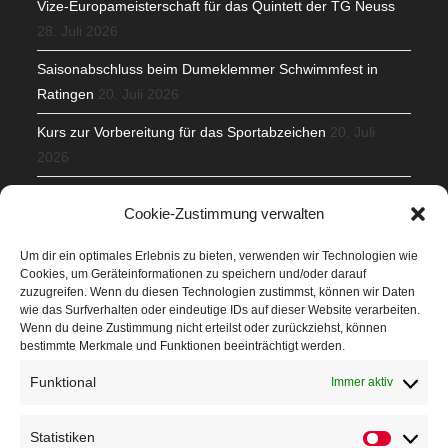
Vize-Europameisterschaft für das Quintett der TG Neuss
28. Juli 2026
Saisonabschluss beim Dumeklemmer Schwimmfest in
Ratingen
20. Juli 2026
Kurs zur Vorbereitung für das Sportabzeichen
20. Juli
2026
Mit Teamgeist und Spaß – 2. Runde KidsCup
17. Juli 2026
Cookie-Zustimmung verwalten
TG Parkplatz
16. Juli 2026
Um dir ein optimales Erlebnis zu bieten, verwenden wir Technologien wie
Cookies, um Geräteinformationen zu speichern und/oder darauf
Veranstaltungen
zuzugreifen. Wenn du diesen Technologien zustimmst, können wir Daten
wie das Surfverhalten oder eindeutige IDs auf dieser Website verarbeiten.
Wenn du deine Zustimmung nicht erteilst oder zurückziehst, können
Höffner Run
bestimmte Merkmale und Funktionen beeinträchtigt werden.
Schnuppertag
Funktional
Immer aktiv
Terminkalender
Statistiken