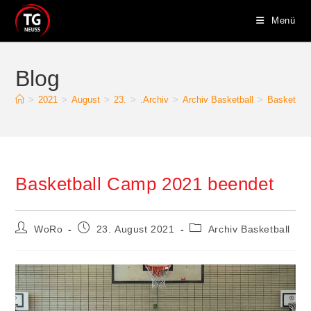
Zum
Menü
Inhalt
springen
Blog
>
2021
>
August
>
23.
>
.Archiv
>
Archiv Basketball
>
Basketbal
Basketball Camp 2021 beendet
Beitrags-
Beitrag
Beitrags-
WoRo
23. August 2021
Archiv Basketball
Autor:
veröffentlicht:
Kategorie: