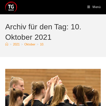
Zum
Menü
Inhalt
springen
Archiv für den Tag: 10.
Oktober 2021
>
2021
>
Oktober
>
10.