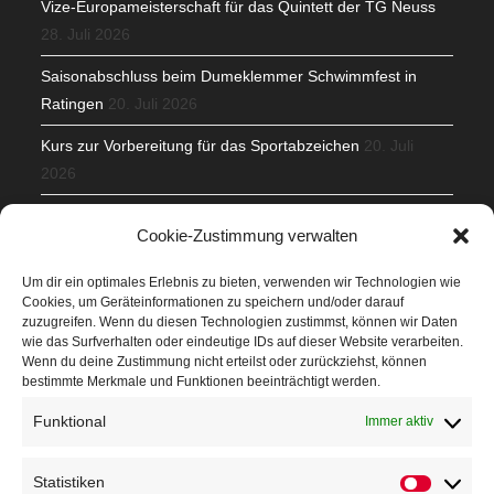
Vize-Europameisterschaft für das Quintett der TG Neuss
28. Juli 2026
Saisonabschluss beim Dumeklemmer Schwimmfest in
Ratingen
20. Juli 2026
Kurs zur Vorbereitung für das Sportabzeichen
20. Juli
2026
Mit Teamgeist und Spaß – 2. Runde KidsCup
17. Juli 2026
Cookie-Zustimmung verwalten
TG Parkplatz
16. Juli 2026
Um dir ein optimales Erlebnis zu bieten, verwenden wir Technologien wie
Cookies, um Geräteinformationen zu speichern und/oder darauf
Veranstaltungen
zuzugreifen. Wenn du diesen Technologien zustimmst, können wir Daten
wie das Surfverhalten oder eindeutige IDs auf dieser Website verarbeiten.
Wenn du deine Zustimmung nicht erteilst oder zurückziehst, können
Höffner Run
bestimmte Merkmale und Funktionen beeinträchtigt werden.
Schnuppertag
Funktional
Immer aktiv
Terminkalender
Statistiken