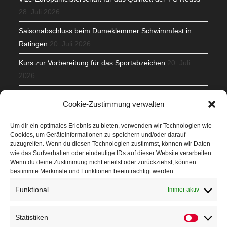
28. Juli 2026
Saisonabschluss beim Dumeklemmer Schwimmfest in
Ratingen
20. Juli 2026
Kurs zur Vorbereitung für das Sportabzeichen
20. Juli
2026
Mit Teamgeist und Spaß – 2. Runde KidsCup
17. Juli 2026
Cookie-Zustimmung verwalten
TG Parkplatz
16. Juli 2026
Um dir ein optimales Erlebnis zu bieten, verwenden wir Technologien wie
Cookies, um Geräteinformationen zu speichern und/oder darauf
Veranstaltungen
zuzugreifen. Wenn du diesen Technologien zustimmst, können wir Daten
wie das Surfverhalten oder eindeutige IDs auf dieser Website verarbeiten.
Wenn du deine Zustimmung nicht erteilst oder zurückziehst, können
Höffner Run
bestimmte Merkmale und Funktionen beeinträchtigt werden.
Schnuppertag
Funktional
Immer aktiv
Terminkalender
Statistiken
Statistik
Neusser Sommernachtslauf