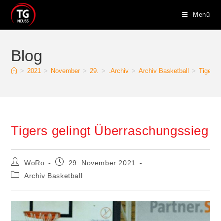
Zum
Menü
Inhalt
springen
Blog
>
2021
>
November
>
29.
>
.Archiv
>
Archiv Basketball
>
Tigers 
Tigers gelingt Überraschungssieg
Beitrags-
Beitrag
WoRo
29. November 2021
Autor:
veröffentlicht:
Beitrags-
Archiv Basketball
Kategorie: