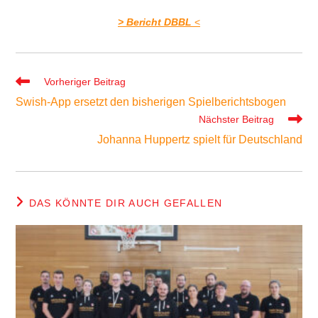
> Bericht DBBL
<
Weitere
Vorheriger Beitrag
Artikel
Swish-App ersetzt den bisherigen Spielberichtsbogen
ansehen
Nächster Beitrag
Johanna Huppertz spielt für Deutschland
DAS KÖNNTE DIR AUCH GEFALLEN