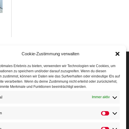
Cookie-Zustimmung verwalten
Veranstaltungen
ptimales Erlebnis zu bieten, verwenden wir Technologien wie Cookies, um
mationen zu speichern und/oder darauf zuzugreifen. Wenn du diesen
öffner Run
 zustimmst, können wir Daten wie das Surfverhalten oder eindeutige IDs auf
te verarbeiten. Wenn du deine Zustimmung nicht erteilst oder zurückziehst,
chnuppertag
immte Merkmale und Funktionen beeinträchtigt werden.
erminkalender
al
Immer aktiv
eusser Sommernachtslauf
en
Statistiken
indersportfest
g