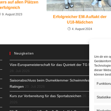
ers auf allen Plätzen
erfolgreich
9. August 2023
Erfolgreicher EM-Auftakt der
U18-Mädchen
4. August 2024
Neuigkeiten
Um dir ein o
Geräteinfor
Vize-Europameisterschaft für das Quintett der TG Neuss
H
Technologien
dieser Websi
28. Juli 2026
S
können best
Saisonabschluss beim Dumeklemmer Schwimmfest in
T
Funktion
Ratingen
20. Juli 2026
N
Kurs zur Vorbereitung für das Sportabzeichen
20. Juli
Statistik
2026
K
Marketin