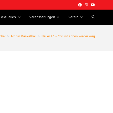
Aktuelles
Veranstaltungen
Verein
Website-
Suche
chiv
>
Archiv Basketball
>
Neuer US-Profi ist schon wieder weg
umschalten