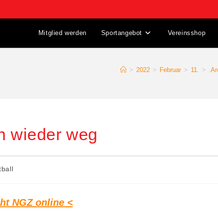
Mitglied werden
Sportangebot
Vereinsshop
>
2022
>
Februar
>
11.
>
.Ar
on wieder weg
ball
cht NGZ online <