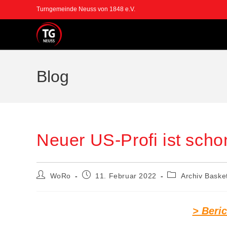
Zum
Turngemeinde Neuss von 1848 e.V.
Inhalt
springen
Blog
Neuer US-Profi ist sch
Beitrags-
Beitrag
Beitrags-
WoRo
11. Februar 2022
Archiv Basket
Autor:
veröffentlicht:
Kategorie:
> Beri