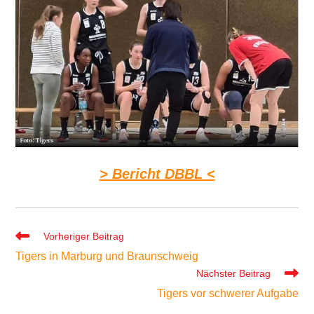
> Bericht DBBL <
Weitere
Vorheriger Beitrag
Artikel
Tigers in Marburg und Braunschweig
ansehen
Nächster Beitrag
Tigers vor schwerer Aufgabe