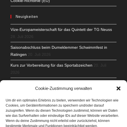
Cookie-Richtlinie (EU)
Neuigkeiten
Vize-Europameisterschaft für das Quintett der TG Neuss
28. Juli 2026
Saisonabschluss beim Dumeklemmer Schwimmfest in
Ratingen
20. Juli 2026
Kurs zur Vorbereitung für das Sportabzeichen
20. Juli
2026
Mit Teamgeist und Spaß – 2. Runde KidsCup
17. Juli 2026
Cookie-Zustimmung verwalten
TG Parkplatz
16. Juli 2026
Um dir ein optimales Erlebnis zu bieten, verwenden wir Technologien wie
Cookies, um Geräteinformationen zu speichern und/oder darauf
Veranstaltungen
zuzugreifen. Wenn du diesen Technologien zustimmst, können wir Daten
wie das Surfverhalten oder eindeutige IDs auf dieser Website verarbeiten.
Wenn du deine Zustimmung nicht erteilst oder zurückziehst, können
Höffner Run
bestimmte Merkmale und Funktionen beeinträchtigt werden.