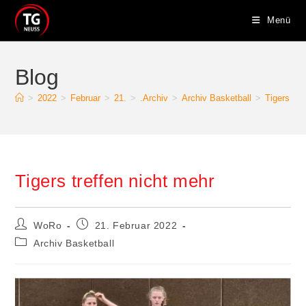
Zum
Menü
Inhalt
springen
Blog
>
2022
>
Februar
>
21.
>
.Archiv
>
Archiv Basketball
>
Tigers tre
Tigers treffen nicht mehr
Beitrags-
Beitrag
WoRo
21. Februar 2022
Autor:
veröffentlicht:
Beitrags-
Archiv Basketball
Kategorie: