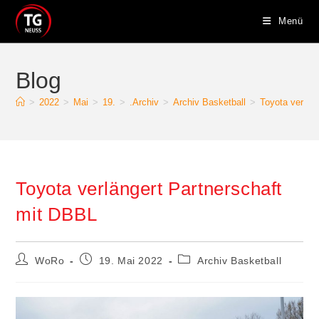
Zum
Menü
Inhalt
springen
Blog
>
2022
>
Mai
>
19.
>
.Archiv
>
Archiv Basketball
>
Toyota verlän
Toyota verlängert Partnerschaft
mit DBBL
Beitrags-
Beitrag
Beitrags-
WoRo
19. Mai 2022
Archiv Basketball
Autor:
veröffentlicht:
Kategorie: