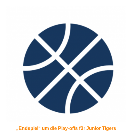
„Endspiel“ um die Play-offs für Junior Tigers