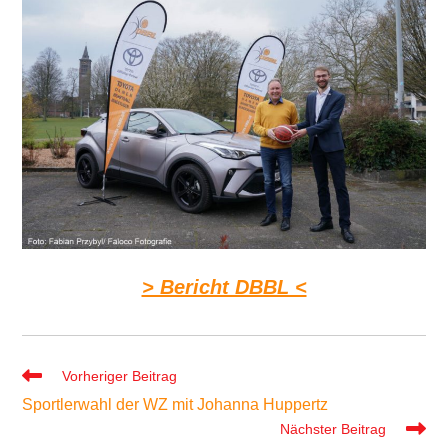
> Bericht DBBL <
Weitere
Vorheriger Beitrag
Artikel
Sportlerwahl der WZ mit Johanna Huppertz
ansehen
Nächster Beitrag