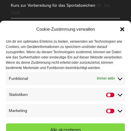
Kurs zur Vorbereitung für das Sportabzeichen
20. Juli
2026
Mit Teamgeist und Spaß – 2. Runde KidsCup
17. Juli 2026
Cookie-Zustimmung verwalten
TG Parkplatz
16. Juli 2026
Um dir ein optimales Erlebnis zu bieten, verwenden wir Technologien wie
Cookies, um Geräteinformationen zu speichern und/oder darauf
Veranstaltungen
zuzugreifen. Wenn du diesen Technologien zustimmst, können wir Daten
wie das Surfverhalten oder eindeutige IDs auf dieser Website verarbeiten.
Wenn du deine Zustimmung nicht erteilst oder zurückziehst, können
Höffner Run
bestimmte Merkmale und Funktionen beeinträchtigt werden.
Schnuppertag
Funktional
Immer aktiv
Terminkalender
Statistiken
Statistik
Neusser Sommernachtslauf
Kindersportfest
Marketing
Marketin
Nikolaus-Crosslauf
Alle akzeptieren