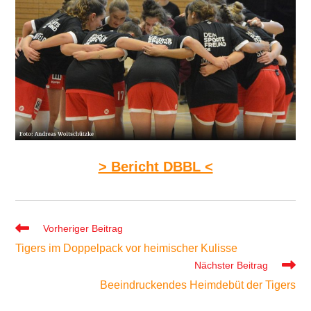
> Bericht DBBL <
Weitere
Vorheriger Beitrag
Artikel
Tigers im Doppelpack vor heimischer Kulisse
ansehen
Nächster Beitrag
Beeindruckendes Heimdebüt der Tigers