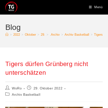
Zum
Menü
Inhalt
springen
Blog
>
2022
>
Oktober
>
29.
>
.Archiv
>
Archiv Basketball
>
Tigers dü
Tigers dürfen Grünberg nicht
unterschätzen
Beitrags-
Beitrag
WoRo
29. Oktober 2022
Autor:
veröffentlicht:
Beitrags-
Archiv Basketball
Kategorie: