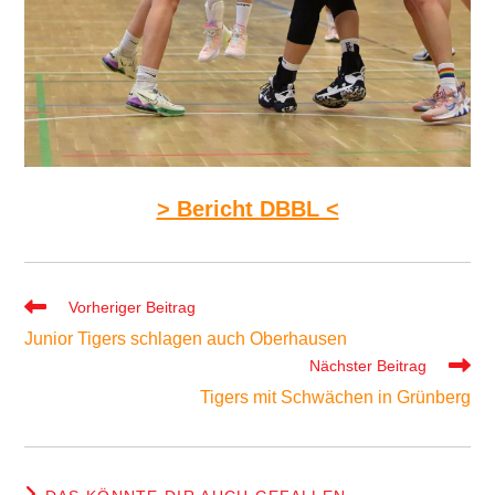
> Bericht DBBL <
Weitere
Vorheriger Beitrag
Artikel
Junior Tigers schlagen auch Oberhausen
ansehen
Nächster Beitrag
Tigers mit Schwächen in Grünberg