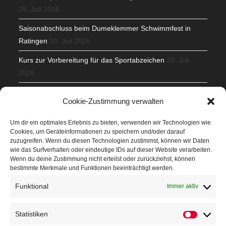
28. Juli 2026
Saisonabschluss beim Dumeklemmer Schwimmfest in
Ratingen
20. Juli 2026
Kurs zur Vorbereitung für das Sportabzeichen
20. Juli
2026
Mit Teamgeist und Spaß – 2. Runde KidsCup
17. Juli 2026
Cookie-Zustimmung verwalten
TG Parkplatz
16. Juli 2026
Um dir ein optimales Erlebnis zu bieten, verwenden wir Technologien wie
Cookies, um Geräteinformationen zu speichern und/oder darauf
Veranstaltungen
zuzugreifen. Wenn du diesen Technologien zustimmst, können wir Daten
wie das Surfverhalten oder eindeutige IDs auf dieser Website verarbeiten.
Wenn du deine Zustimmung nicht erteilst oder zurückziehst, können
Höffner Run
bestimmte Merkmale und Funktionen beeinträchtigt werden.
Schnuppertag
Funktional
Immer aktiv
Terminkalender
Statistiken
Statistik
Neusser Sommernachtslauf