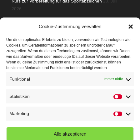
Kurs zur Vorbereitung für das Sportabzeichen
20. Juli
2026
Mit Teamgeist und Spaß – 2. Runde KidsCup
17. Juli 2026
Cookie-Zustimmung verwalten
TG Parkplatz
16. Juli 2026
Um dir ein optimales Erlebnis zu bieten, verwenden wir Technologien wie
Cookies, um Geräteinformationen zu speichern und/oder darauf
Veranstaltungen
zuzugreifen. Wenn du diesen Technologien zustimmst, können wir Daten
wie das Surfverhalten oder eindeutige IDs auf dieser Website verarbeiten.
Wenn du deine Zustimmung nicht erteilst oder zurückziehst, können
Höffner Run
bestimmte Merkmale und Funktionen beeinträchtigt werden.
Schnuppertag
Funktional
Immer aktiv
Terminkalender
Statistiken
Statistik
Neusser Sommernachtslauf
Kindersportfest
Marketing
Marketin
Nikolaus-Crosslauf
Alle akzeptieren
Capoeira Camp