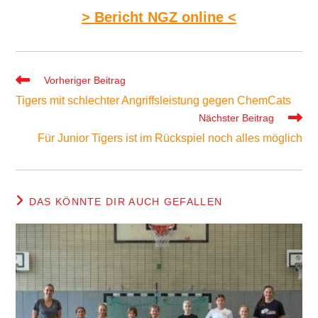
> Bericht NGZ online <
Weitere
Vorheriger Beitrag
Artikel
Tigers mit schlechter Angriffsleistung gegen ChemCats
ansehen
Nächster Beitrag
Für Junior Tigers ist im Rückspiel noch alles möglich
DAS KÖNNTE DIR AUCH GEFALLEN