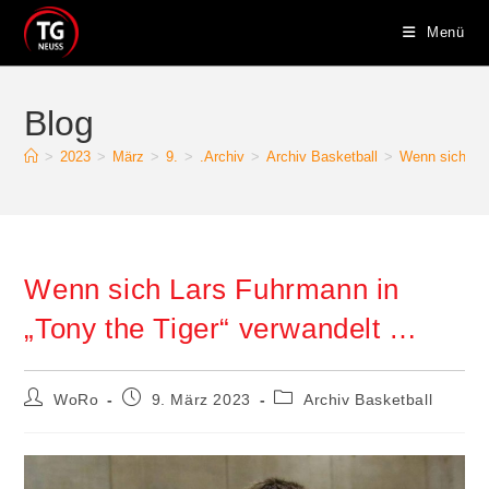
Zum
Menü
Inhalt
springen
Blog
>
2023
>
März
>
9.
>
.Archiv
>
Archiv Basketball
>
Wenn sich Lar
Wenn sich Lars Fuhrmann in
„Tony the Tiger“ verwandelt …
Beitrags-
Beitrag
Beitrags-
WoRo
9. März 2023
Archiv Basketball
Autor:
veröffentlicht:
Kategorie: