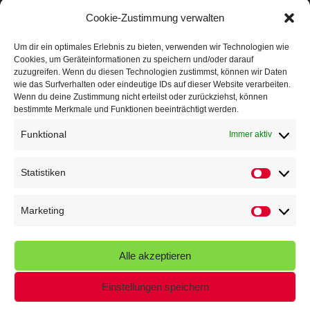
Mit Teamgeist und Spaß – 2. Runde KidsCup
17. Juli 2026
Cookie-Zustimmung verwalten
TG Parkplatz
16. Juli 2026
Um dir ein optimales Erlebnis zu bieten, verwenden wir Technologien wie
Cookies, um Geräteinformationen zu speichern und/oder darauf
Veranstaltungen
zuzugreifen. Wenn du diesen Technologien zustimmst, können wir Daten
wie das Surfverhalten oder eindeutige IDs auf dieser Website verarbeiten.
Wenn du deine Zustimmung nicht erteilst oder zurückziehst, können
Höffner Run
bestimmte Merkmale und Funktionen beeinträchtigt werden.
Schnuppertag
Funktional
Immer aktiv
Terminkalender
Statistiken
Statistik
Neusser Sommernachtslauf
Kindersportfest
Marketing
Marketin
Nikolaus-Crosslauf
Alle akzeptieren
Capoeira Camp
Einstellungen speichern