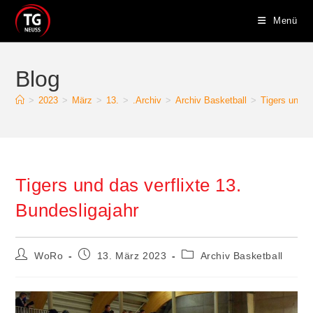
Zum
Menü
Inhalt
springen
Blog
>
2023
>
März
>
13.
>
.Archiv
>
Archiv Basketball
>
Tigers und d
Tigers und das verflixte 13.
Bundesligajahr
Beitrags-
Beitrag
Beitrags-
WoRo
13. März 2023
Archiv Basketball
Autor:
veröffentlicht:
Kategorie: