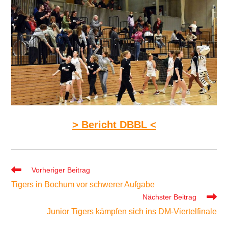
> Bericht DBBL <
Weitere
Vorheriger Beitrag
Artikel
Tigers in Bochum vor schwerer Aufgabe
ansehen
Nächster Beitrag
Junior Tigers kämpfen sich ins DM-Viertelfinale