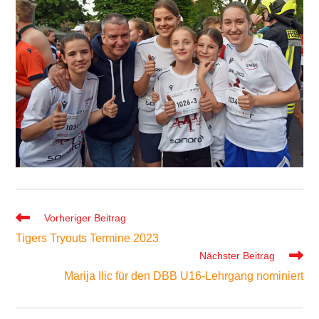
Weitere
Vorheriger Beitrag
Artikel
Tigers Tryouts Termine 2023
ansehen
Nächster Beitrag
Marija Ilic für den DBB U16-Lehrgang nominiert