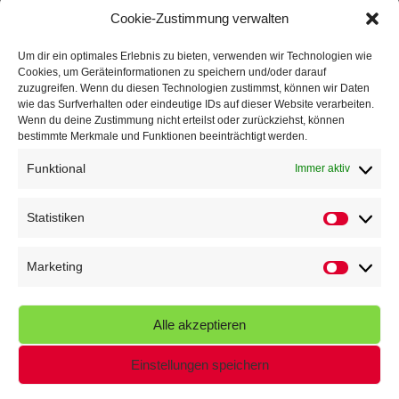
Mit Teamgeist und Spaß – 2. Runde KidsCup
17. Juli 2026
Cookie-Zustimmung verwalten
TG Parkplatz
16. Juli 2026
Um dir ein optimales Erlebnis zu bieten, verwenden wir Technologien wie
Cookies, um Geräteinformationen zu speichern und/oder darauf
Veranstaltungen
zuzugreifen. Wenn du diesen Technologien zustimmst, können wir Daten
wie das Surfverhalten oder eindeutige IDs auf dieser Website verarbeiten.
Wenn du deine Zustimmung nicht erteilst oder zurückziehst, können
Höffner Run
bestimmte Merkmale und Funktionen beeinträchtigt werden.
Schnuppertag
Funktional
Immer aktiv
Terminkalender
Statistiken
Statistik
Neusser Sommernachtslauf
Kindersportfest
Marketing
Marketin
Nikolaus-Crosslauf
Alle akzeptieren
Capoeira Camp
Einstellungen speichern