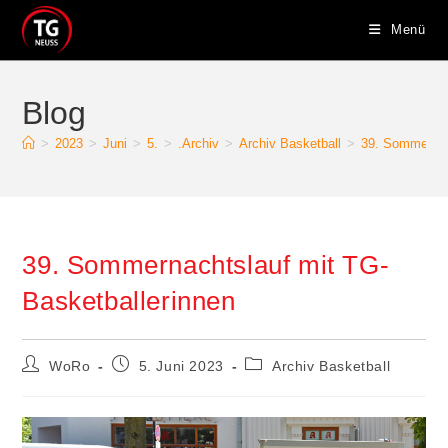
Zum
Menü
Inhalt
springen
Blog
>
2023
>
Juni
>
5.
>
.Archiv
>
Archiv Basketball
>
39. Sommernac
39. Sommernachtslauf mit TG-
Basketballerinnen
Beitrags-
Beitrag
Beitrags-
WoRo
5. Juni 2023
Archiv Basketball
Autor:
veröffentlicht:
Kategorie: