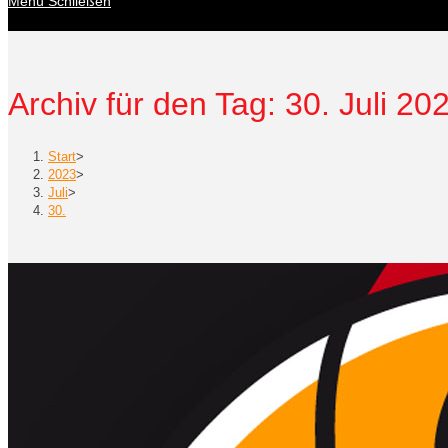
Menü
Schließen
Archiv für den Tag: 30. Juli 20
Start
>
2023
>
Juli
>
30.