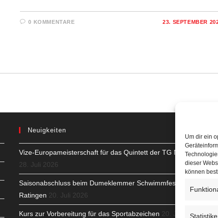
0 KOMMENTARE
23. SEPTEMBER 20
Neuigkeiten
Um dir ein o
Geräteinfor
Vize-Europameisterschaft für das Quintett der TG Neuss
H
Technologien
dieser Websi
28. Juli 2026
S
können best
Saisonabschluss beim Dumeklemmer Schwimmfest in
Funktion
T
Ratingen
20. Juli 2026
N
Kurs zur Vorbereitung für das Sportabzeichen
20. Juli
Statistik