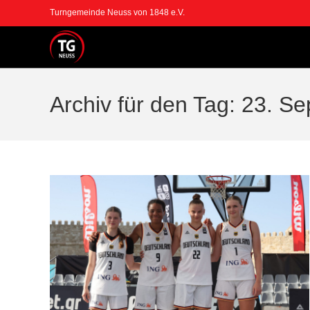
Zum
Turngemeinde Neuss von 1848 e.V.
Inhalt
springen
Archiv für den Tag: 23. S