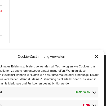
23
Cookie-Zustimmung verwalten
Veranstaltungen
ptimales Erlebnis zu bieten, verwenden wir Technologien wie Cookies, um
mationen zu speichern und/oder darauf zuzugreifen. Wenn du diesen
öffner Run
 zustimmst, können wir Daten wie das Surfverhalten oder eindeutige IDs auf
te verarbeiten. Wenn du deine Zustimmung nicht erteilst oder zurückziehst,
chnuppertag
immte Merkmale und Funktionen beeinträchtigt werden.
al
erminkalender
Immer aktiv
eusser Sommernachtslauf
en