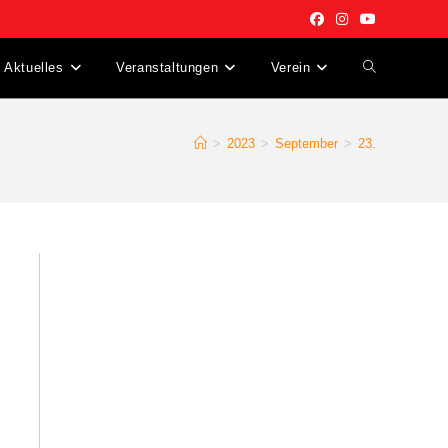
Aktuelles
Veranstaltungen
Verein
Website-
Suche
>
2023
>
September
>
23.
umschalten