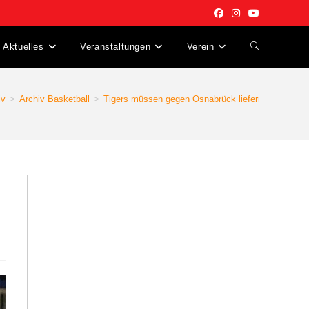
Aktuelles
Veranstaltungen
Verein
Website-
Suche
iv
>
Archiv Basketball
>
Tigers müssen gegen Osnabrück liefern
umschalten