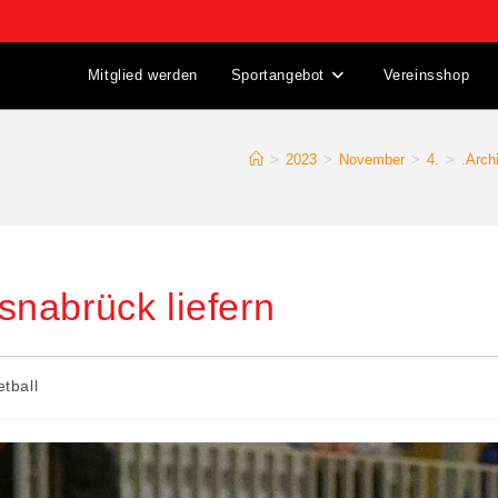
Mitglied werden
Sportangebot
Vereinsshop
>
2023
>
November
>
4.
>
.Arch
nabrück liefern
tball