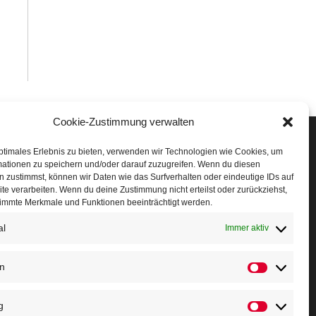
Cookie-Zustimmung verwalten
Veranstaltungen
ptimales Erlebnis zu bieten, verwenden wir Technologien wie Cookies, um
mationen zu speichern und/oder darauf zuzugreifen. Wenn du diesen
öffner Run
 zustimmst, können wir Daten wie das Surfverhalten oder eindeutige IDs auf
te verarbeiten. Wenn du deine Zustimmung nicht erteilst oder zurückziehst,
chnuppertag
immte Merkmale und Funktionen beeinträchtigt werden.
erminkalender
al
Immer aktiv
eusser Sommernachtslauf
en
Statistiken
indersportfest
g
ikolaus-Crosslauf
Marketing