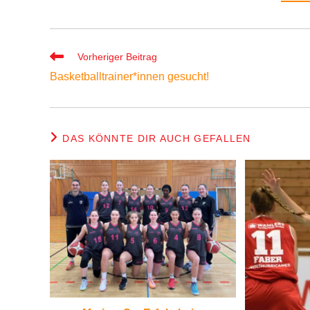
Weitere
Vorheriger Beitrag
Artikel
Basketballtrainer*innen gesucht!
ansehen
DAS KÖNNTE DIR AUCH GEFALLEN