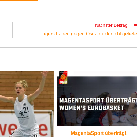
Nächster Beitrag
Tigers haben gegen Osnabrück nicht geliefe
MagentaSport überträgt