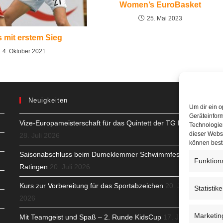
Women’s EuroBasket
25. Mai 2023
s mit erstem Sieg
4. Oktober 2021
Neuigkeiten
Um dir ein o
Geräteinfor
Vize-Europameisterschaft für das Quintett der TG Neuss
H
Technologien
dieser Websi
28. Juli 2026
S
können best
Saisonabschluss beim Dumeklemmer Schwimmfest in
T
Funktion
Ratingen
20. Juli 2026
N
Kurs zur Vorbereitung für das Sportabzeichen
20. Juli
Statistik
2026
K
Marketin
Mit Teamgeist und Spaß – 2. Runde KidsCup
17. Juli
N