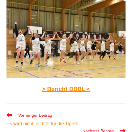
> Bericht DBBL <
Weitere
Vorheriger Beitrag
Artikel
Es wird nicht leichter für die Tigers
ansehen
Nächster Beitrag