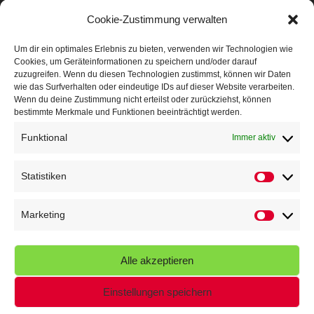
Mit Teamgeist und Spaß – 2. Runde KidsCup
17. Juli 2026
Cookie-Zustimmung verwalten
TG Parkplatz
16. Juli 2026
Um dir ein optimales Erlebnis zu bieten, verwenden wir Technologien wie
Cookies, um Geräteinformationen zu speichern und/oder darauf
Veranstaltungen
zuzugreifen. Wenn du diesen Technologien zustimmst, können wir Daten
wie das Surfverhalten oder eindeutige IDs auf dieser Website verarbeiten.
Wenn du deine Zustimmung nicht erteilst oder zurückziehst, können
Höffner Run
bestimmte Merkmale und Funktionen beeinträchtigt werden.
Schnuppertag
Funktional
Immer aktiv
Terminkalender
Statistiken
Statistik
Neusser Sommernachtslauf
Kindersportfest
Marketing
Marketin
Nikolaus-Crosslauf
Alle akzeptieren
Capoeira Camp
Einstellungen speichern