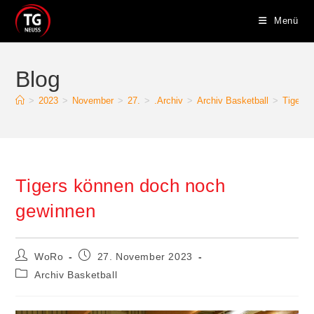
Zum
Menü
Inhalt
springen
Blog
>
2023
>
November
>
27.
>
.Archiv
>
Archiv Basketball
>
Tigers
Tigers können doch noch
gewinnen
Beitrags-
Beitrag
WoRo
27. November 2023
Autor:
veröffentlicht:
Beitrags-
Archiv Basketball
Kategorie: