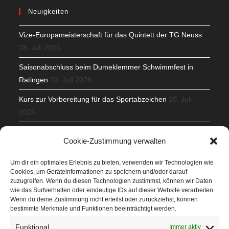
Neuigkeiten
Vize-Europameisterschaft für das Quintett der TG Neuss
28. Juli 2026
Saisonabschluss beim Dumeklemmer Schwimmfest in
Ratingen
20. Juli 2026
Kurs zur Vorbereitung für das Sportabzeichen
20. Juli
2026
Mit Teamgeist und Spaß – 2. Runde KidsCup
17. Juli 2026
Cookie-Zustimmung verwalten
TG Parkplatz
16. Juli 2026
Um dir ein optimales Erlebnis zu bieten, verwenden wir Technologien wie
Cookies, um Geräteinformationen zu speichern und/oder darauf
Veranstaltungen
zuzugreifen. Wenn du diesen Technologien zustimmst, können wir Daten
wie das Surfverhalten oder eindeutige IDs auf dieser Website verarbeiten.
Wenn du deine Zustimmung nicht erteilst oder zurückziehst, können
Höffner Run
bestimmte Merkmale und Funktionen beeinträchtigt werden.
Schnuppertag
Funktional
Immer aktiv