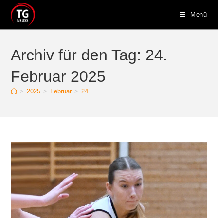
Zum
Menü
Inhalt
springen
Archiv für den Tag: 24.
Februar 2025
>
2025
>
Februar
>
24.