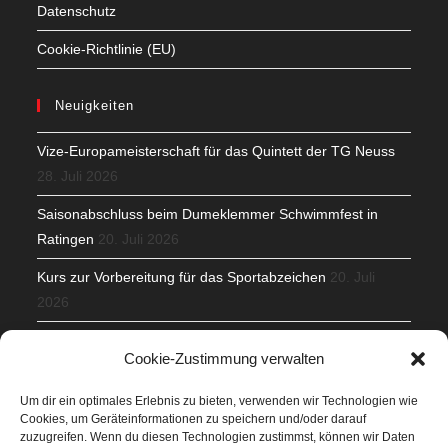
Datenschutz
Cookie-Richtlinie (EU)
Neuigkeiten
Vize-Europameisterschaft für das Quintett der TG Neuss
28. Juli 2026
Saisonabschluss beim Dumeklemmer Schwimmfest in
Ratingen
20. Juli 2026
Kurs zur Vorbereitung für das Sportabzeichen
20. Juli
2026
Mit Teamgeist und Spaß – 2. Runde KidsCup
17. Juli 2026
Cookie-Zustimmung verwalten
TG Parkplatz
16. Juli 2026
Um dir ein optimales Erlebnis zu bieten, verwenden wir Technologien wie
Cookies, um Geräteinformationen zu speichern und/oder darauf
Veranstaltungen
zuzugreifen. Wenn du diesen Technologien zustimmst, können wir Daten