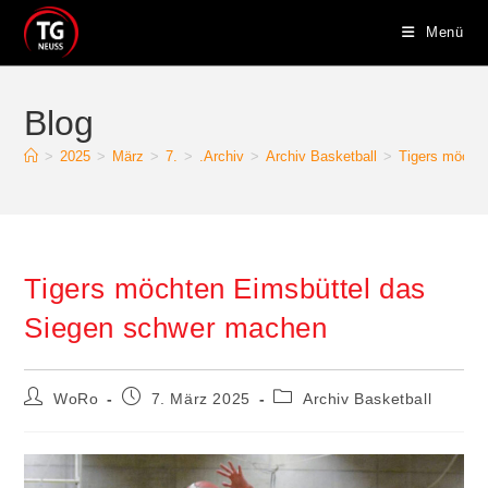
Zum
Menü
Inhalt
springen
Blog
>
2025
>
März
>
7.
>
.Archiv
>
Archiv Basketball
>
Tigers möcht
Tigers möchten Eimsbüttel das
Siegen schwer machen
Beitrags-
Beitrag
Beitrags-
WoRo
7. März 2025
Archiv Basketball
Autor:
veröffentlicht:
Kategorie: