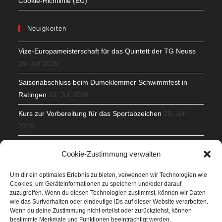
Cookie-Richtlinie (EU)
Neuigkeiten
Vize-Europameisterschaft für das Quintett der TG Neuss
28. Juli 2026
Saisonabschluss beim Dumeklemmer Schwimmfest in
Ratingen
20. Juli 2026
Kurs zur Vorbereitung für das Sportabzeichen
20. Juli
2026
Mit Teamgeist und Spaß – 2. Runde KidsCup
17. Juli 2026
Cookie-Zustimmung verwalten
TG Parkplatz
16. Juli 2026
Um dir ein optimales Erlebnis zu bieten, verwenden wir Technologien wie
Cookies, um Geräteinformationen zu speichern und/oder darauf
Veranstaltungen
zuzugreifen. Wenn du diesen Technologien zustimmst, können wir Daten
wie das Surfverhalten oder eindeutige IDs auf dieser Website verarbeiten.
Wenn du deine Zustimmung nicht erteilst oder zurückziehst, können
Höffner Run
bestimmte Merkmale und Funktionen beeinträchtigt werden.