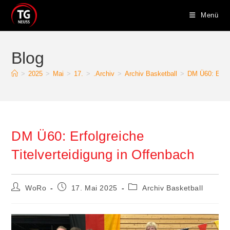
Zum
Menü
Inhalt
springen
Blog
>
2025
>
Mai
>
17.
>
.Archiv
>
Archiv Basketball
>
DM Ü60: Erfol
DM Ü60: Erfolgreiche
Titelverteidigung in Offenbach
Beitrags-
Beitrag
Beitrags-
WoRo
17. Mai 2025
Archiv Basketball
Autor:
veröffentlicht:
Kategorie: