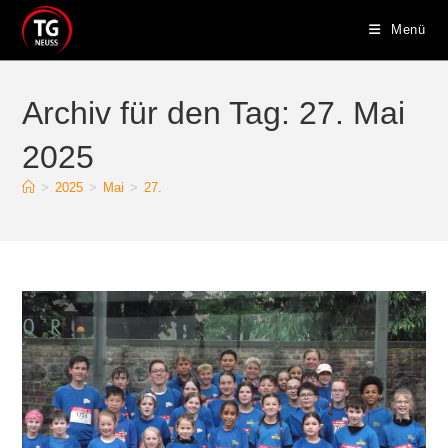
Zum
Menü
Inhalt
springen
Archiv für den Tag: 27. Mai
2025
>
2025
>
Mai
>
27.