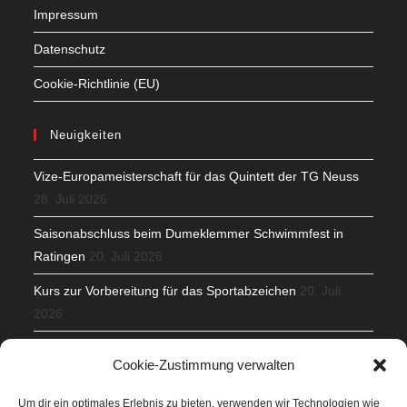
Impressum
Datenschutz
Cookie-Richtlinie (EU)
Neuigkeiten
Vize-Europameisterschaft für das Quintett der TG Neuss
28. Juli 2026
Saisonabschluss beim Dumeklemmer Schwimmfest in
Ratingen
20. Juli 2026
Kurs zur Vorbereitung für das Sportabzeichen
20. Juli
2026
Mit Teamgeist und Spaß – 2. Runde KidsCup
17. Juli 2026
Cookie-Zustimmung verwalten
TG Parkplatz
16. Juli 2026
Um dir ein optimales Erlebnis zu bieten, verwenden wir Technologien wie