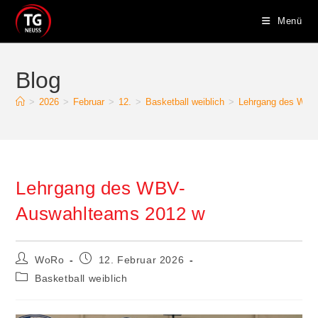
Zum
Menü
Inhalt
springen
Blog
>
2026
>
Februar
>
12.
>
Basketball weiblich
>
Lehrgang des WBV
Lehrgang des WBV-
Auswahlteams 2012 w
Beitrags-
Beitrag
WoRo
12. Februar 2026
Autor:
veröffentlicht:
Beitrags-
Basketball weiblich
Kategorie: