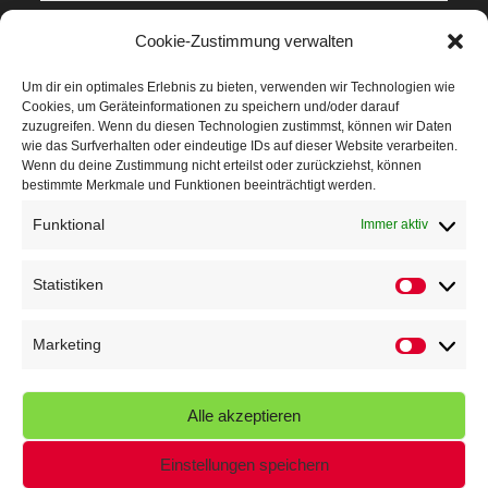
Mit Teamgeist und Spaß – 2. Runde KidsCup
17. Juli 2026
Cookie-Zustimmung verwalten
TG Parkplatz
16. Juli 2026
Um dir ein optimales Erlebnis zu bieten, verwenden wir Technologien wie
Cookies, um Geräteinformationen zu speichern und/oder darauf
Veranstaltungen
zuzugreifen. Wenn du diesen Technologien zustimmst, können wir Daten
wie das Surfverhalten oder eindeutige IDs auf dieser Website verarbeiten.
Wenn du deine Zustimmung nicht erteilst oder zurückziehst, können
Höffner Run
bestimmte Merkmale und Funktionen beeinträchtigt werden.
Schnuppertag
Funktional
Immer aktiv
Terminkalender
Statistiken
Statistik
Neusser Sommernachtslauf
Kindersportfest
Marketing
Marketin
Nikolaus-Crosslauf
Alle akzeptieren
Capoeira Camp
Einstellungen speichern