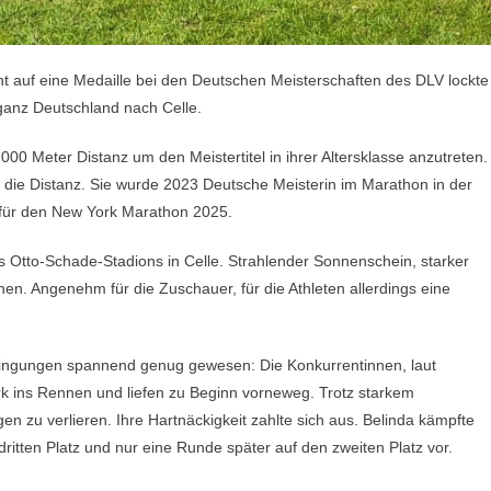
t auf eine Medaille bei den Deutschen Meisterschaften des DLV lockte
ganz Deutschland nach Celle.
00 Meter Distanz um den Meistertitel in ihrer Altersklasse anzutreten.
r die Distanz. Sie wurde 2023 Deutsche Meisterin im Marathon in der
 für den New York Marathon 2025.
 Otto-Schade-Stadions in Celle. Strahlender Sonnenschein, starker
n. Angenehm für die Zuschauer, für die Athleten allerdings eine
ingungen spannend genug gewesen: Die Konkurrentinnen, laut
ark ins Rennen und liefen zu Beginn vorneweg. Trotz starkem
gen zu verlieren. Ihre Hartnäckigkeit zahlte sich aus. Belinda kämpfte
ritten Platz und nur eine Runde später auf den zweiten Platz vor.