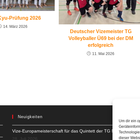
Kyu-Prüfung 2026
14. März 2026
Deutscher Vizemeister TG
Volleyballer Ü69 bei der DM
erfolgreich
11. Mai 2026
Neuigkeiten
Um dir ein o
Geräteinfor
Vize-Europameisterschaft für das Quintett der TG Neuss
H
Technologien
dieser Websi
28. Juli 2026