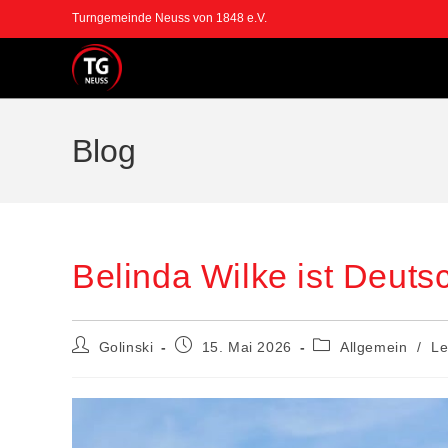
Zum
Turngemeinde Neuss von 1848 e.V.
Inhalt
springen
Blog
Belinda Wilke ist Deuts
Beitrags-
Beitrag
Beitrags-
Golinski
15. Mai 2026
Allgemein
/
Le
Autor:
veröffentlicht:
Kategorie: