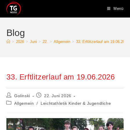
Zum
Menü
Inhalt
springen
Blog
>
2026
>
Juni
>
22.
>
Allgemein
>
33. Erftlitzerlauf am 19.06.2026
33. Erftlitzerlauf am 19.06.2026
Beitrags-
Beitrag
Golinski
22. Juni 2026
Autor:
veröffentlicht:
Beitrags-
Allgemein
/
Leichtathletik Kinder & Jugendliche
Kategorie: