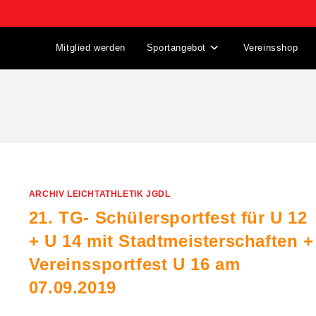
Mitglied werden
Sportangebot
Vereinsshop
ARCHIV LEICHTATHLETIK JGDL
21. TG- Schülersportfest für U 12
+ U 14 mit Stadtmeisterschaften +
Vereinssportfest U 16 am
07.09.2019