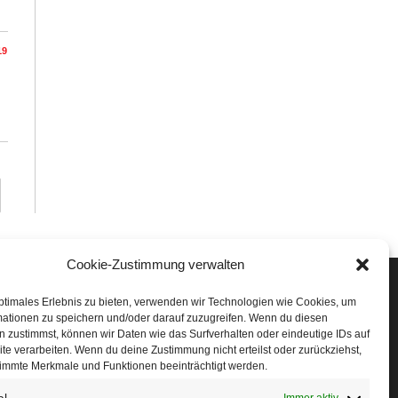
19
Cookie-Zustimmung verwalten
Veranstaltungen
ptimales Erlebnis zu bieten, verwenden wir Technologien wie Cookies, um
mationen zu speichern und/oder darauf zuzugreifen. Wenn du diesen
öffner Run
 zustimmst, können wir Daten wie das Surfverhalten oder eindeutige IDs auf
te verarbeiten. Wenn du deine Zustimmung nicht erteilst oder zurückziehst,
chnuppertag
immte Merkmale und Funktionen beeinträchtigt werden.
erminkalender