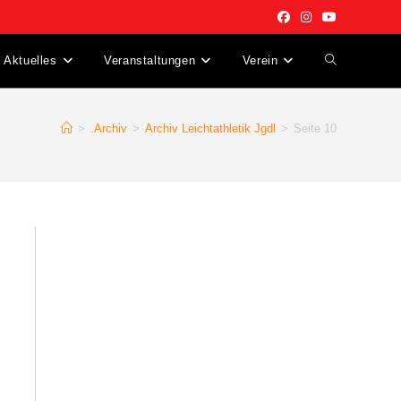
Aktuelles
Veranstaltungen
Verein
Website-
Suche
>
.Archiv
>
Archiv Leichtathletik Jgdl
>
Seite 10
umschalten