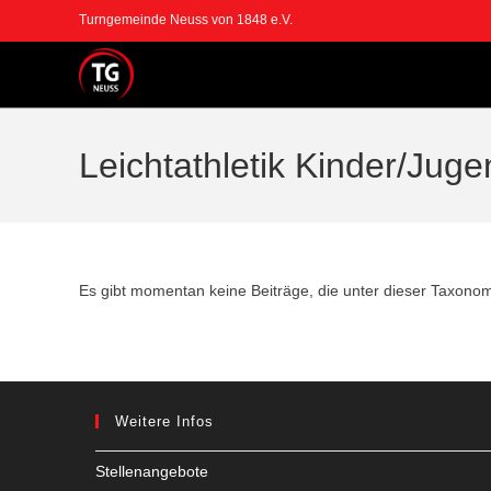
Zum
Turngemeinde Neuss von 1848 e.V.
Inhalt
springen
Leichtathletik Kinder/Juge
Es gibt momentan keine Beiträge, die unter dieser Taxonomi
Weitere Infos
Stellenangebote