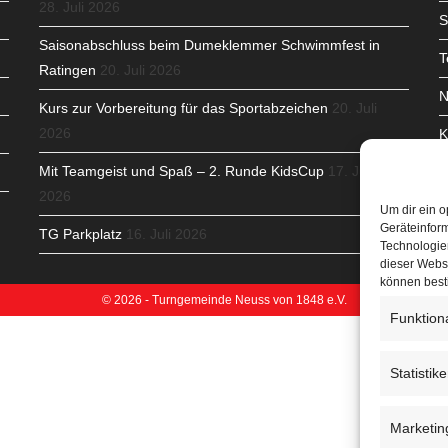
28. Juli 2026
S
Saisonabschluss beim Dumeklemmer Schwimmfest in
T
Ratingen
20. Juli 2026
N
Kurs zur Vorbereitung für das Sportabzeichen
20. Juli
2026
K
Mit Teamgeist und Spaß – 2. Runde KidsCup
17. Juli
N
2026
C
Um dir ein o
Geräteinfor
TG Parkplatz
16. Juli 2026
Technologien
dieser Websi
können best
© 2026 - Turngemeinde Neuss von 1848 e.V.
Funktion
Statistik
Marketin