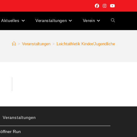
Aktuelles
Veranstaltungen
Verein
Website-
Suche
>
Veranstaltungen
>
Leichtathletik Kinder/Jugendliche
umschalten
Veranstaltungen
öffner Run