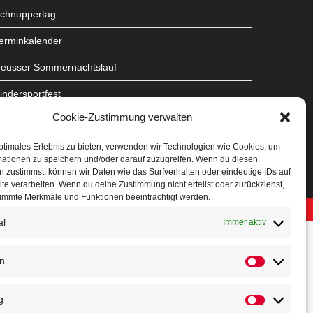
chnuppertag
erminkalender
eusser Sommernachtslauf
indersportfest
Cookie-Zustimmung verwalten
ikolaus-Crosslauf
apoeira Camp
ptimales Erlebnis zu bieten, verwenden wir Technologien wie Cookies, um
mationen zu speichern und/oder darauf zuzugreifen. Wenn du diesen
 zustimmst, können wir Daten wie das Surfverhalten oder eindeutige IDs auf
te verarbeiten. Wenn du deine Zustimmung nicht erteilst oder zurückziehst,
immte Merkmale und Funktionen beeinträchtigt werden.
al
Immer aktiv
en
Statistiken
g
Marketing