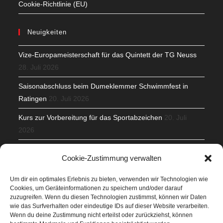
Cookie-Richtlinie (EU)
Neuigkeiten
Vize-Europameisterschaft für das Quintett der TG Neuss
28. Juli 2026
Saisonabschluss beim Dumeklemmer Schwimmfest in
Ratingen
20. Juli 2026
Kurs zur Vorbereitung für das Sportabzeichen
20. Juli
2026
Mit Teamgeist und Spaß – 2. Runde KidsCup
17. Juli 2026
Cookie-Zustimmung verwalten
TG Parkplatz
16. Juli 2026
Um dir ein optimales Erlebnis zu bieten, verwenden wir Technologien wie
Cookies, um Geräteinformationen zu speichern und/oder darauf
Veranstaltungen
zuzugreifen. Wenn du diesen Technologien zustimmst, können wir Daten
wie das Surfverhalten oder eindeutige IDs auf dieser Website verarbeiten.
Wenn du deine Zustimmung nicht erteilst oder zurückziehst, können
Höffner Run