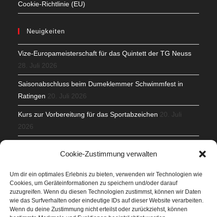
Cookie-Richtlinie (EU)
Neuigkeiten
Vize-Europameisterschaft für das Quintett der TG Neuss
28. Juli 2026
Saisonabschluss beim Dumeklemmer Schwimmfest in
Ratingen
20. Juli 2026
Kurs zur Vorbereitung für das Sportabzeichen
20. Juli
2026
Mit Teamgeist und Spaß – 2. Runde KidsCup
17. Juli 2026
Cookie-Zustimmung verwalten
TG Parkplatz
16. Juli 2026
Um dir ein optimales Erlebnis zu bieten, verwenden wir Technologien wie
Cookies, um Geräteinformationen zu speichern und/oder darauf
Veranstaltungen
zuzugreifen. Wenn du diesen Technologien zustimmst, können wir Daten
wie das Surfverhalten oder eindeutige IDs auf dieser Website verarbeiten.
Wenn du deine Zustimmung nicht erteilst oder zurückziehst, können
Höffner Run