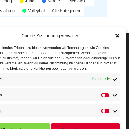
eiertag
Judo
Karate
Leichtathletik
staltung
Volleyball
Alle Kategorien
Cookie-Zustimmung verwalten
Veranstaltungen
ptimales Erlebnis zu bieten, verwenden wir Technologien wie Cookies, um
mationen zu speichern und/oder darauf zuzugreifen. Wenn du diesen
öffner Run
 zustimmst, können wir Daten wie das Surfverhalten oder eindeutige IDs auf
te verarbeiten. Wenn du deine Zustimmung nicht erteilst oder zurückziehst,
chnuppertag
immte Merkmale und Funktionen beeinträchtigt werden.
al
erminkalender
Immer aktiv
eusser Sommernachtslauf
en
indersportfest
g
ikolaus-Crosslauf
apoeira Camp