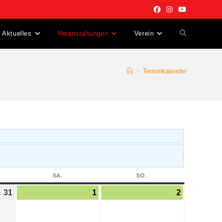
Aktuelles
Veranstaltungen
Verein
>
Terminkalender
SA.
SO.
31
1
2