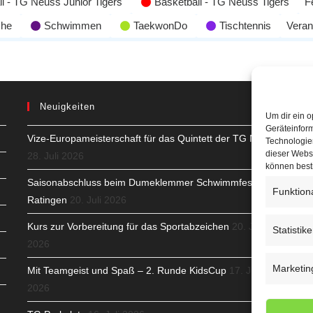
l - TG Neuss Junior Tigers
Basketball - TG Neuss Tigers
F
che
Schwimmen
TaekwonDo
Tischtennis
Veran
Neuigkeiten
Um dir ein o
Geräteinfor
Vize-Europameisterschaft für das Quintett der TG Neuss
H
Technologien
dieser Websi
28. Juli 2026
S
können best
Saisonabschluss beim Dumeklemmer Schwimmfest in
Funktion
T
Ratingen
20. Juli 2026
N
Kurs zur Vorbereitung für das Sportabzeichen
20. Juli
Statistik
2026
K
Marketin
Mit Teamgeist und Spaß – 2. Runde KidsCup
17. Juli
N
2026
C