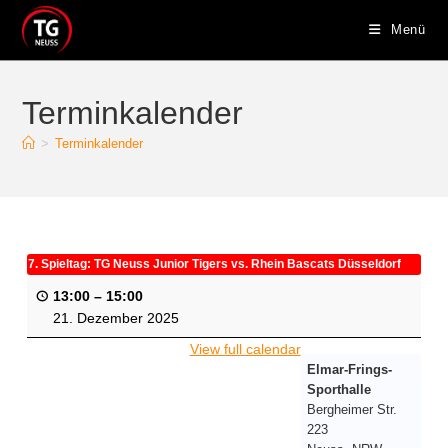
Menü
Terminkalender
>
Terminkalender
7. Spieltag: TG Neuss Junior Tigers vs. Rhein Bascats Düsseldorf
13:00
–
15:00
21. Dezember 2025
View full calendar
Elmar-Frings-
Sporthalle
Bergheimer Str.
223