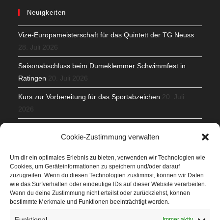
Neuigkeiten
Vize-Europameisterschaft für das Quintett der TG Neuss
28. Juli 2026
Saisonabschluss beim Dumeklemmer Schwimmfest in
Ratingen
20. Juli 2026
Kurs zur Vorbereitung für das Sportabzeichen
20. Juli
2026
Mit Teamgeist und Spaß – 2. Runde KidsCup
17. Juli 2026
Cookie-Zustimmung verwalten
TG Parkplatz
16. Juli 2026
Um dir ein optimales Erlebnis zu bieten, verwenden wir Technologien wie
Cookies, um Geräteinformationen zu speichern und/oder darauf
Veranstaltungen
zuzugreifen. Wenn du diesen Technologien zustimmst, können wir Daten
wie das Surfverhalten oder eindeutige IDs auf dieser Website verarbeiten.
Wenn du deine Zustimmung nicht erteilst oder zurückziehst, können
Höffner Run
bestimmte Merkmale und Funktionen beeinträchtigt werden.
Schnuppertag
Funktional
Immer aktiv