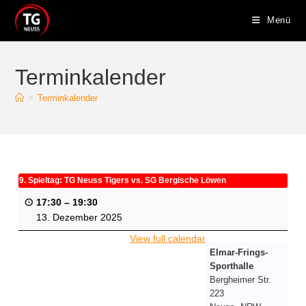
Menü
Terminkalender
>
Terminkalender
9. Spieltag: TG Neuss Tigers vs. SG Bergische Löwen
17:30
–
19:30
13. Dezember 2025
View full calendar
Elmar-Frings-
Sporthalle
Bergheimer Str.
223