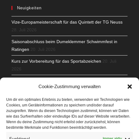
Neuigkeiten
Vize-Europameisterschaft für das Quintett der TG Neuss
28. Juli 2026
Saisonabschluss beim Dumeklemmer Schwimmfest in
Ratingen
20. Juli 2026
Kurs zur Vorbereitung für das Sportabzeichen
20. Juli
2026
Mit Teamgeist und Spaß – 2. Runde KidsCup
17. Juli 2026
Cookie-Zustimmung verwalten
TG Parkplatz
16. Juli 2026
Um dir ein optimales Erlebnis zu bieten, verwenden wir Technologien wie
Cookies, um Geräteinformationen zu speichern und/oder darauf
Veranstaltungen
zuzugreifen. Wenn du diesen Technologien zustimmst, können wir Daten
wie das Surfverhalten oder eindeutige IDs auf dieser Website verarbeiten.
Wenn du deine Zustimmung nicht erteilst oder zurückziehst, können
Höffner Run
bestimmte Merkmale und Funktionen beeinträchtigt werden.
Schnuppertag
Funktional
Immer aktiv