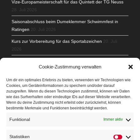
Vize-Europameisterschaft für das Quintett der TG Neuss
28. Juli 2026
Saisonabschluss beim Dumeklemmer Schwimmfest in
Ratingen
20. Juli 2026
Kurs zur Vorbereitung für das Sportabzeichen
20. Juli
2026
Mit Teamgeist und Spaß – 2. Runde KidsCup
17. Juli 2026
Cookie-Zustimmung verwalten
TG Parkplatz
16. Juli 2026
Um dir ein optimales Erlebnis zu bieten, verwenden wir Technologien wie
Cookies, um Geräteinformationen zu speichern und/oder darauf
Veranstaltungen
zuzugreifen. Wenn du diesen Technologien zustimmst, können wir Daten
wie das Surfverhalten oder eindeutige IDs auf dieser Website verarbeiten.
Wenn du deine Zustimmung nicht erteilst oder zurückziehst, können
Höffner Run
bestimmte Merkmale und Funktionen beeinträchtigt werden.
Schnuppertag
Funktional
Immer aktiv
Terminkalender
Statistiken