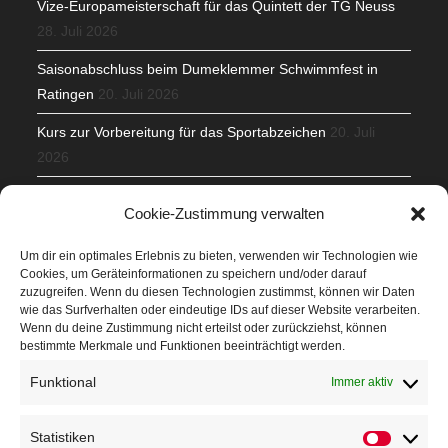
Vize-Europameisterschaft für das Quintett der TG Neuss
28. Juli 2026
Saisonabschluss beim Dumeklemmer Schwimmfest in
Ratingen
20. Juli 2026
Kurs zur Vorbereitung für das Sportabzeichen
20. Juli
2026
Mit Teamgeist und Spaß – 2. Runde KidsCup
17. Juli 2026
Cookie-Zustimmung verwalten
TG Parkplatz
16. Juli 2026
Um dir ein optimales Erlebnis zu bieten, verwenden wir Technologien wie
Cookies, um Geräteinformationen zu speichern und/oder darauf
Veranstaltungen
zuzugreifen. Wenn du diesen Technologien zustimmst, können wir Daten
wie das Surfverhalten oder eindeutige IDs auf dieser Website verarbeiten.
Wenn du deine Zustimmung nicht erteilst oder zurückziehst, können
Höffner Run
bestimmte Merkmale und Funktionen beeinträchtigt werden.
Schnuppertag
Funktional
Immer aktiv
Terminkalender
Statistiken